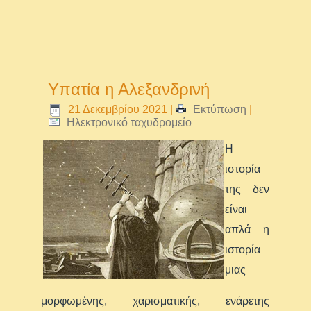
Υπατία η Αλεξανδρινή
21 Δεκεμβρίου 2021
|
Εκτύπωση
|
Ηλεκτρονικό ταχυδρομείο
Η
ιστορία
της δεν
είναι
απλά η
ιστορία
μιας
μορφωμένης, χαρισματικής, ενάρετης