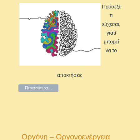
Πρόσεξε
τι
εύχεσαι,
γιατί
μπορεί
να το
αποκτήσεις
Περισσότερα...
Οργόνη – Οργονοενέργεια