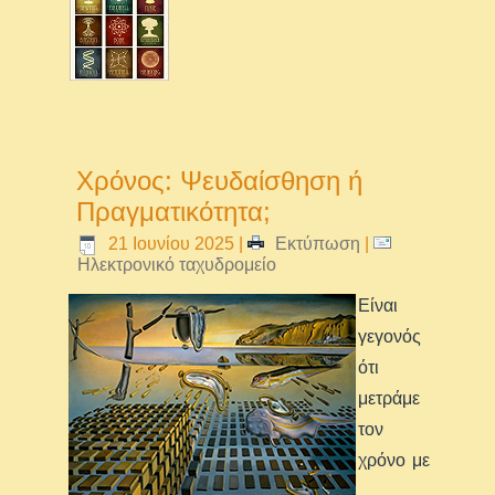
Χρόνος: Ψευδαίσθηση ή
Πραγματικότητα;
21 Ιουνίου 2025
|
Εκτύπωση
|
Ηλεκτρονικό ταχυδρομείο
Είναι
γεγονός
ότι
μετράμε
τον
χρόνο με