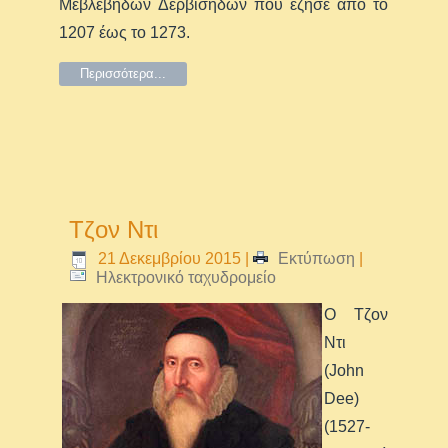
Μεβλεβήδων Δερβίσηδων που έζησε από το
1207 έως το 1273.
Περισσότερα...
Τζoν Ντι
21 Δεκεμβρίου 2015
|
Εκτύπωση
|
Ηλεκτρονικό ταχυδρομείο
Ο Τζoν
Ντι
(John
Dee)
(1527-