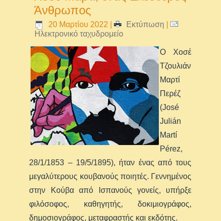
Άνθρωπος
20 Μαρτίου 2022
|
Εκτύπωση
|
Ηλεκτρονικό ταχυδρομείο
Ο Χοσέ
Τζουλιάν
Μαρτί
Περέζ
(José
Julián
Martí
Pérez,
28/1/1853 – 19/5/1895), ήταν ένας από τους
μεγαλύτερους κουβανούς ποιητές. Γεννημένος
στην Κούβα από Ισπανούς γονείς, υπήρξε
φιλόσοφος, καθηγητής, δοκιμιογράφος,
δημοσιογράφος, μεταφραστής και εκδότης.