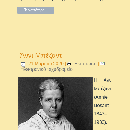
Περισσότερα...
Άννι Μπέζαντ
21 Μαρτίου 2020
|
Εκτύπωση
|
Ηλεκτρονικό ταχυδρομείο
Η Άννι
Μπέζαντ
(Annie
Besant
1847–
1933),