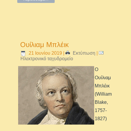
Ουίλιαμ Μπλέικ
21 Ιουνίου 2019
|
Εκτύπωση
|
Ηλεκτρονικό ταχυδρομείο
Ο
Ουίλιαμ
Μπλέικ
(William
Blake,
1757-
1827)