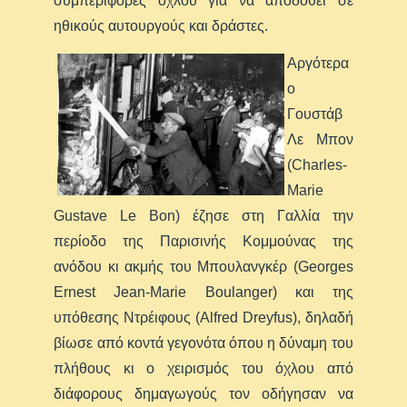
συμπεριφορές όχλου για να αποδοθεί σε
ηθικούς αυτουργούς και δράστες.
Αργότερα
ο
Γουστάβ
Λε Μπον
(Charles-
Marie
Gustave Le Bon) έζησε στη Γαλλία την
περίοδο της Παρισινής Κομμούνας της
ανόδου κι ακμής του Μπουλανγκέρ (Georges
Ernest Jean-Marie Boulanger) και της
υπόθεσης Ντρέιφους (Alfred Dreyfus), δηλαδή
βίωσε από κοντά γεγονότα όπου η δύναμη του
πλήθους κι ο χειρισμός του όχλου από
διάφορους δημαγωγούς τον οδήγησαν να