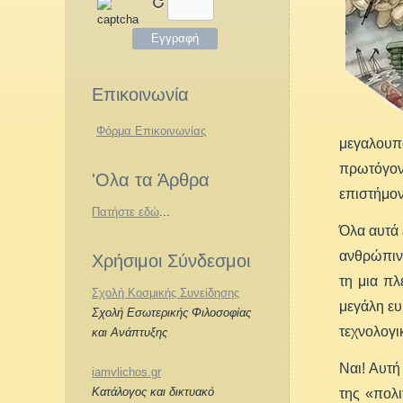
Επικοινωνία
Φόρμα Επικοινωνίας
μεγαλουπ
πρωτόγον
'Ολα τα Άρθρα
επιστήμον
Πατήστε εδώ
...
Όλα αυτά 
ανθρώπινη
Χρήσιμοι Σύνδεσμοι
τη μια πλ
Σχολή Κοσμικής Συνείδησης
μεγάλη ευ
Σχολή Εσωτερικής Φιλοσοφίας
τεχνολογι
και Ανάπτυξης
Ναι! Αυτή
iamvlichos.gr
Κατάλογος και δικτυακό
της «πολι