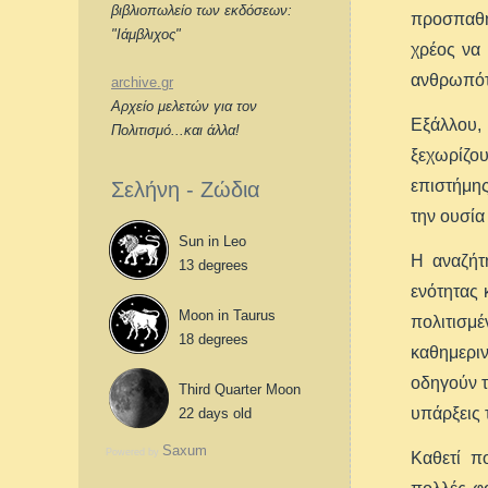
βιβλιοπωλείο των εκδόσεων:
προσπαθή
"Ιάμβλιχος"
χρέος να 
ανθρωπότη
archive.gr
Αρχείο μελετών για τον
Εξάλλου, 
Πολιτισμό...και άλλα!
ξεχωρίζο
επιστήμης
Σελήνη - Ζώδια
την ουσία
Sun in Leo
Η αναζήτ
13 degrees
ενότητας 
Moon in Taurus
πολιτισμ
18 degrees
καθημερι
οδηγούν τ
Third Quarter Moon
υπάρξεις 
22 days old
Saxum
Powered by
Καθετί π