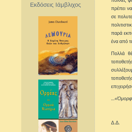
πολλές φο
Εκδόσεις Ιάμβλιχος
πρέπει να
σε πολυτε
πολιτιστι
παρά εκπο
ένα από τ
Πολλά θέ
τοποθετήσ
συλλέξουμ
τοποθετήσ
επιχειρήσο
...«Όμορφ
Δ.Δ
.