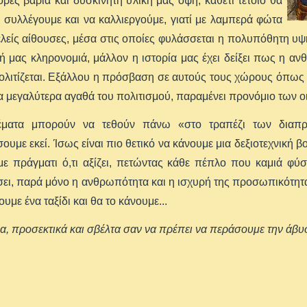
ρές βαριά και δυσκίνητη υλική μας όψη, καθετί τέτοιο θα
 συλλέγουμε και να καλλιεργούμε, γιατί με λαμπερά φώτα
λείς αίθουσες, μέσα στις οποίες φυλάσσεται η πολυπόθητη υψ
κή μας κληρονομιά, μάλλον η ιστορία μας έχει δείξει πως η αν
λιτίζεται. Εξάλλου η πρόσβαση σε αυτούς τους χώρους όπως 
α μεγαλύτερα αγαθά του πολιτισμού, παραμένει προνόμιο των ο
ματα μπορούν να τεθούν πάνω «στο τραπέζι των διαπρ
ουμε εκεί. Ίσως είναι πιο θετικό να κάνουμε μια δεξιοτεχνική β
ε πράγματι ό,τι αξίζει, πετώντας κάθε πέπλο που καμιά φύση
ει, παρά μόνο η ανθρωπότητα και η ισχυρή της προσωπικότητ
υμε ένα ταξίδι και θα το κάνουμε...
α, προσεκτικά και σβέλτα σαν να πρέπει να περάσουμε την άβυ