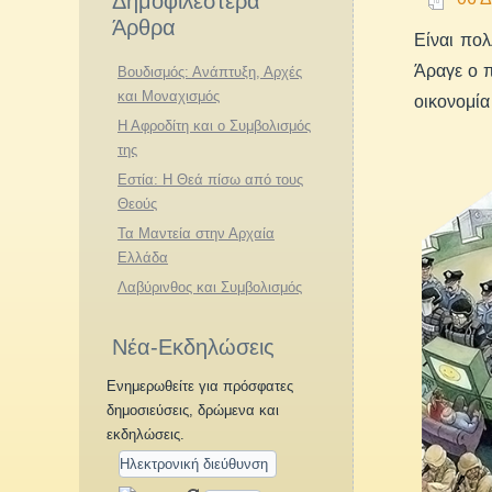
Δημοφιλέστερα
Άρθρα
Είναι πολ
Άραγε ο π
Βουδισμός: Ανάπτυξη, Αρχές
και Μοναχισμός
οικονομία
Η Αφροδίτη και ο Συμβολισμός
της
Εστία: Η Θεά πίσω από τους
Θεούς
Τα Μαντεία στην Αρχαία
Ελλάδα
Λαβύρινθος και Συμβολισμός
Νέα-Εκδηλώσεις
Ενημερωθείτε για πρόσφατες
δημοσιεύσεις, δρώμενα και
εκδηλώσεις.