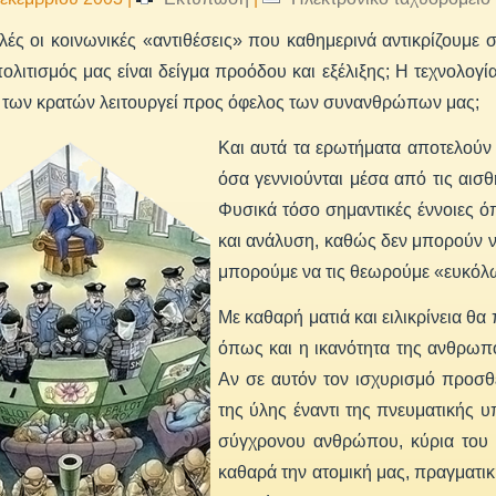
λές οι κοινωνικές «αντιθέσεις» που καθημερινά αντικρίζουμε 
ολιτισμός μας είναι δείγμα προόδου και εξέλιξης; Η τεχνολογ
 των κρατών λειτουργεί προς όφελος των συνανθρώπων μας;
Και αυτά τα ερωτήματα αποτελούν μ
όσα γεννιούνται μέσα από τις αισ
Φυσικά τόσο σημαντικές έννοιες ό
και ανάλυση, καθώς δεν μπορούν ν
μπορούμε να τις θεωρούμε «ευκόλ
Με καθαρή ματιά και ειλικρίνεια θ
όπως και η ικανότητα της ανθρωπό
Αν σε αυτόν τον ισχυρισμό προσθ
της ύλης έναντι της πνευματικής 
σύγχρονου ανθρώπου, κύρια του δ
καθαρά την ατομική μας, πραγματι