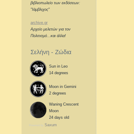
βιβλιοπωλείο των εκδόσεων:
"Ιάμβλιχος"
archive.gr
Αρχείο μελετών για τον
Πολιτισμό...και άλλα!
Σελήνη - Ζώδια
Sun in Leo
14 degrees
Moon in Gemini
2 degrees
Waning Crescent
Moon
24 days old
Saxum
Powered by