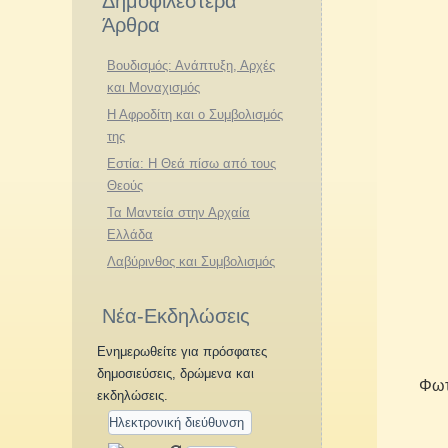
Δημοφιλέστερα
Άρθρα
Βουδισμός: Ανάπτυξη, Αρχές
και Μοναχισμός
Η Αφροδίτη και ο Συμβολισμός
της
Εστία: Η Θεά πίσω από τους
Θεούς
Τα Μαντεία στην Αρχαία
Ελλάδα
Λαβύρινθος και Συμβολισμός
Νέα-Εκδηλώσεις
Ενημερωθείτε για πρόσφατες
δημοσιεύσεις, δρώμενα και
Φωτ
εκδηλώσεις.