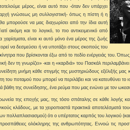
οτελούμε μέρος, είναι αυτό που -όταν δεν υπάρχει
 αρχή γνώσεως μη συλλογιστική- όπως η πίστη ή η
-θα μπορούσε να μας διαχωρίσει από την ίδια αυτή
Γιατί ακόμη και το λογικό, το πιο αντικειμενικό από
α χαρίσματα, είναι κι αυτό μόνο ένα μέρος της ζωής
πορεί να δεσμεύσει ή να υποτάξει στους σκοπούς του
 κίνητρα που βρίσκονται έξω από το πεδίο ενέργειάς του. Όπως 
ική δεν τη γνωρίζει» -και η «καρδιά» του Πασκάλ περιλαμβάνει
νείδητη μνήμη κάθε στιγμής της μυστηριώδους εξέλιξής μας 
οίτη του ποταμού που μπορεί να περιλάβει και να κατευθύνει το
νά βάθη της συνείδησης, ένα ρεύμα που μας ενώνει με τον ωκεα
ιρωνεία της εποχής μας, της τόσο σπάταλης σε κάθε λογής κ
ικούς κλάδους, με τα χειροπιαστά πρακτικά αποτελέσματά το
ων πολλαπλασιασμού) ότι ο υπέρτατος καρπός του λογικού (και τ
 προσπάθειες ολόκληρης της ανθρωπότητας. Εννοώ τις πρoσπ