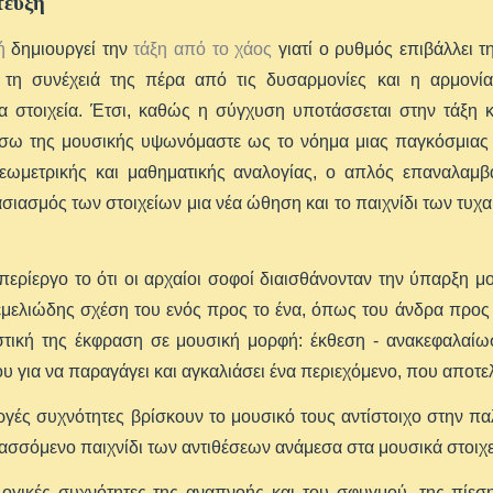
τευξη
ή
δημιουργεί την
τάξη από το χάος
γιατί ο ρυθμός επιβάλλει 
ι τη συνέχειά της πέρα από τις δυσαρμονίες και η αρμονί
τα στοιχεία. Έτσι, καθώς η σύγχυση υποτάσσεται στην τάξη
σω της μουσικής υψωνόμαστε ως το νόημα μιας παγκόσμιας τ
γεωμετρικής και μαθηματικής αναλογίας, ο απλός επαναλαμβ
ιασμός των στοιχείων μια νέα ώθηση και το παιχνίδι των τυ
 περίεργο το ότι οι αρχαίοι σοφοί διαισθάνονταν την ύπαρξη
εμελιώδης σχέση του ενός προς το ένα, όπως του άνδρα προς 
στική της έκφραση σε μουσική μορφή: έκθεση - ανακεφαλαίω
υ για να παραγάγει και αγκαλιάσει ένα περιεχόμενο, που αποτελ
ργές συχνότητες βρίσκουν το μουσικό τους αντίστοιχο στην πα
ασσόμενο παιχνίδι των αντιθέσεων ανάμεσα στα μουσικά στοιχε
ογικές συχνότητες της αναπνοής και του σφυγμού, της πίεση