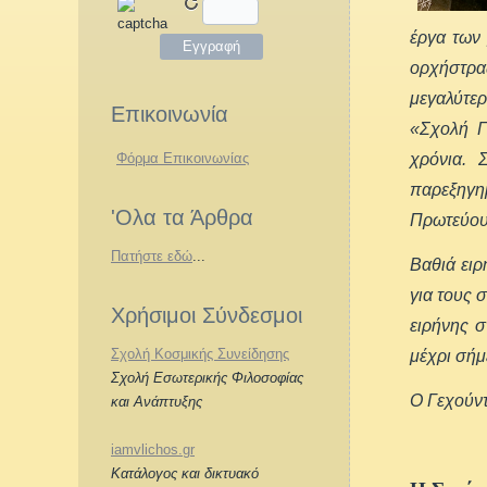
έργα των
ορχήστρας
μεγαλύτερ
Επικοινωνία
«Σχολή Γ
χρόνια. 
Φόρμα Επικοινωνίας
παρεξηγη
'Ολα τα Άρθρα
Πρωτεύου
Πατήστε εδώ
...
Βαθιά ειρ
για τους 
Χρήσιμοι Σύνδεσμοι
ειρήνης 
Σχολή Κοσμικής Συνείδησης
μέχρι σήμ
Σχολή Εσωτερικής Φιλοσοφίας
Ο Γεχούντ
και Ανάπτυξης
iamvlichos.gr
Κατάλογος και δικτυακό