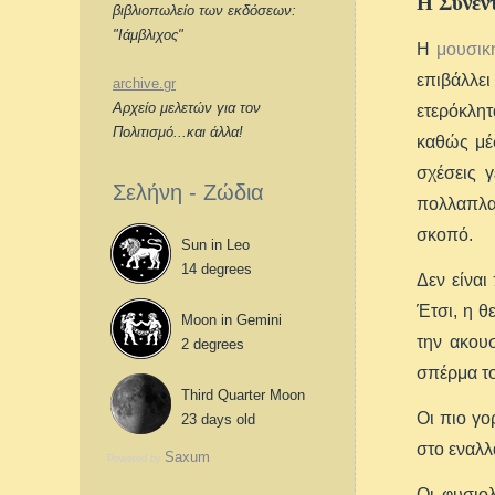
Η Συνέν
βιβλιοπωλείο των εκδόσεων:
"Ιάμβλιχος"
Η
μουσικ
επιβάλλε
archive.gr
Αρχείο μελετών για τον
ετερόκλη
Πολιτισμό...και άλλα!
καθώς μέ
σχέσεις 
Σελήνη - Ζώδια
πολλαπλασ
σκοπό.
Sun in Leo
14 degrees
Δεν είναι
Έτσι, η θ
Moon in Gemini
την ακου
2 degrees
σπέρμα το
Third Quarter Moon
Οι πιο γο
23 days old
στο εναλλ
Saxum
Powered by
Οι φυσιολ