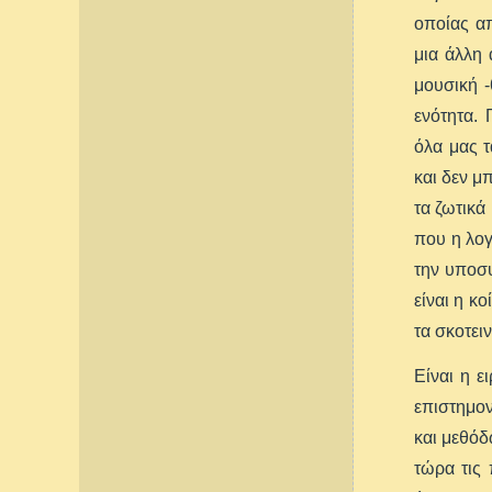
οποίας απ
μια άλλη
μουσική 
ενότητα. 
όλα μας τ
και δεν μ
τα ζωτικά
που η λογ
την υποσυ
είναι η κ
τα σκοτει
Είναι η ε
επιστημον
και μεθόδ
τώρα τις