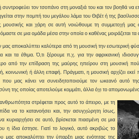
 συντροφεύει τον τσοπάνο στη μοναξιά του και τον βοηθά να ε
γείται στην πομπή του μεγάλου λάμα του Θιβέτ ή της βασίλισσας
 μουσικής και χάρη σε αυτή νοιώθουμε τη συμμετοχή μας σε
μαστε σε μια ομάδα μέσα στην οποία ο καθένας μοιράζεται τα 
ν μας αποκαλύπτει καλύτερα από τη μουσική την εσωτερική φύση
 και τα έθιμα. Ό,τι ξέρουμε π.χ. για την αφρικανική ιδιοσ
ερο από την επίδραση της μαύρης ηπείρου στη μουσική πο
ή, κοινωνική ή άλλη επαφή. Πράγματι, η μουσική αρχίζει εκεί 
 που μας κάνει να συνειδητοποιούμε τον ωκεανό αυτό της
ύνη της οποίας αποτελούμε κομμάτι, άλλα όχι το απομονωμένο 
ανθρωπότητα στρέφεται προς αυτό το άπειρο, με τη
λπίδα να το κατανοήσει και, την ασυγχώρητη ίσως,
να κυριαρχήσει σε αυτό, βρίσκεται πιασμένη σε μια
υ η ίδια έστησε. Γιατί το λογικό, αυτό ακριβώς το
ου μας αποκαλύπτει την ύπαρξη μιας ενότητας της