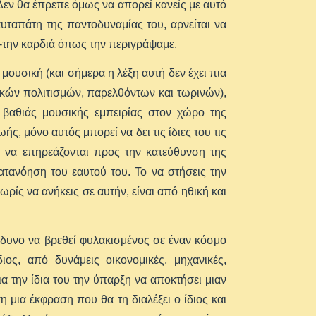
 Δεν θα έπρεπε όμως να απορεί κανείς με αυτό
 αυταπάτη της παντοδυναμίας του, αρνείται να
υ -την καρδιά όπως την περιγράψαμε.
 μουσική (και σήμερα η λέξη αυτή δεν έχει πια
ικών πολιτισμών, παρελθόντων και τωρινών),
ς βαθιάς μουσικής εμπειρίας στον χώρο της
ς, μόνο αυτός μπορεί να δει τις ίδιες του τις
ς, να επηρεάζονται προς την κατεύθυνση της
ατανόηση του εαυτού του. Το να στήσεις την
ρίς να ανήκεις σε αυτήν, είναι από ηθική και
ίνδυνο να βρεθεί φυλακισμένος σε έναν κόσμο
ς, από δυνάμεις οικονομικές, μηχανικές,
ια την ίδια του την ύπαρξη να αποκτήσει μιαν
μια έκφραση που θα τη διαλέξει ο ίδιος και