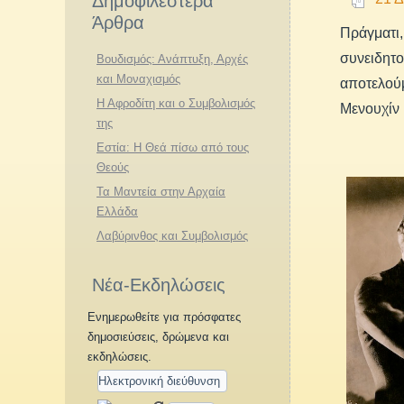
Δημοφιλέστερα
Άρθρα
Πράγματι
συνειδητ
Βουδισμός: Ανάπτυξη, Αρχές
και Μοναχισμός
αποτελούμ
Η Αφροδίτη και ο Συμβολισμός
Μενουχίν 
της
Εστία: Η Θεά πίσω από τους
Θεούς
Τα Μαντεία στην Αρχαία
Ελλάδα
Λαβύρινθος και Συμβολισμός
Νέα-Εκδηλώσεις
Ενημερωθείτε για πρόσφατες
δημοσιεύσεις, δρώμενα και
εκδηλώσεις.