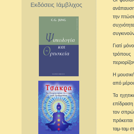
Εκδόσεις Ιάμβλιχος
ανάπαυσης
την πτώση
συχνότητε
συγκινούν
Γιατί μόν
τρόπους 
περιορίζο
Η μουσική
από μέρου
Τα ηχητι
επίδραση
τον σπρώχ
πρόκειται
ταμ-ταμ σ