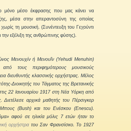
 το μόνο μέσο έκφρασης που μας κάνει να
ξης, μέσα στην απεραντοσύνη της οποίας
χωρίς τη μουσική. (Συνέντευξη του Γεχούντι
ι την εξέλιξη της ανθρώπινης φύσης).
ώνος Μενουχίν ή Μενουΐν (Yehudi Menuhin)
ς, από τους περιφημότερους μουσικούς
χεια διευθυντής κλασσικής ορχήστρας. Μέλος
πότης-Διοικητής του Τάγματος της Βρετανικής
στις 22 Ιανουαρίου 1917 στη Νέα Υόρκη από
. Διετέλεσε αρχικά μαθητής του Πέρσιγκερ
 Μπους (Bush) και του Ενέσκου (Enescu).
ύμα» αφού σε ηλικία μόλις 7 ετών ήταν το
ική ορχήστρα
του Σαν Φρανσίσκο. Το 1927