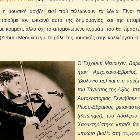
, η μουσική αρχίζει εκεί πού τελειώνουν τα λόγια. Είναι
οποιούμε τον ωκεανό αυτό της δημιουργίας και της ύπαρ
ε κομμάτι, άλλα όχι το απομονωμένο κομμάτι πού θα είμαστε 
(Yehudi Menuxin) για το ρόλο της μουσικής στην καλλιέργεια κα
Ο
Γεχούντι Μενουχίν, Βαρ
ήταν Αμερικανο-Εβραίο
(βιολονίστας) και στη συνέ
του Τάγματος της Αξίας, Ιπ
Αυτοκρατορίας. Γεννήθηκε 
Ρωσο-Εβραίους μετανάστες
(Persinger), του Αδόλφου
Χαρακτηρίστηκε «παιδί θα
«πρώτο βιολί» στη
συμφων