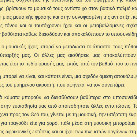
, βρίσκουν το μουσικό τους αντίστοιχο στον βασικό παλμό κα
 μιας μουσικής φράσης και στην συνυφασμένη της αντίστιξη, κα
ς τόνου και οι ταυτόχρονοι ήχοι και οι μεταβαλλόμενες σχέσ
 βαθύτατα καθώς διεισδύουν και αποκαλύπτουν το υποσυνείδητ
ο ο μουσικός ήχος μπορεί να μεταδώσει το άπιαστο, τους πόθους,
ύπαρξής μας. Οι άλλες μας αισθήσεις μας αποκαλύπτουν 
ντας έτσι το πεδίο όρασής μας, εκτός, από τον βαθμό που το πν
 μπορεί να είναι, και κάποτε είναι, μια σχεδόν άμεση αποκάλ
ς του μυημένου ακροατή, που αφήνεται να τον συνεπάρει.
κά κύματα μπορούν να διεισδύσουν βαθύτερα στο υποσυνείδ
 στην ευαισθησία μας από οποιεσδήποτε άλλες εντυπώσεις. 
νει προς τον Θεό του, γίνεται με τη μουσική, την υπέρτατη έκ
 για τραγούδι είτε για χορό, πάλι μέσα στη μουσική μπορούμ
τις αφρικανικές εκτάσεις και οι ήχοι των πνευστών οργάνων στ