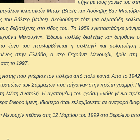
πήγε με τους γονείς του στ
 μεγάλων κλασσικών Μπαχ (Bach) και Λούντβιχ βαν Μπετόβεν
 του Βάλτερ (Valter). Ακολούθησε τότε μια αλματώδη καλλιτ
ους δεξιοτέχνες στο είδος του. Το 1959 εγκαταστάθηκε μόνιμ
εχούντι Μενουχίν». Έδωσε πολλές διαλέξεις και διηύθυνε 
Στο έργο του περιλαμβάνεται η συλλογή και μελοποίηση
μένος στην Ελλάδα, ο σερ Γεχούντι Μενουχίν, ήρθε στη 
σας το 1997.
ηνιστής που γνώρισε τον πόλεμο από πολύ κοντά. Από το 194
στρατιώτες των Συμμάχων που πήγαιναν στην πρώτη γραμμή. Πρ
στη Μέση Ανατολή. Η αγαπημένη του φράση «κάθε γέννα πρέπε
ερα διφορούμενη, ιδιαίτερα όταν εκλαμβάνεται σε αναφορά δια
ι Μενουχίν πέθανε στις 12 Μαρτίου του 1999 στο Βερολίνο από