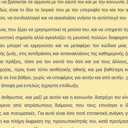
 να βρίσκεται σε αρμονία με τον εαυτό του και με την κοινωνία.
ιβώς είναι το ίδιο το λογικό που με την υπεροψία του και την
ει, να συνδιαλλαγεί και να αγκαλιάσει γνήσια το αντίστοιχό το
νος που ξέρει να χρησιμοποιεί τη μούσα του, και να υπηρετεί τη
ειστική σημασία αλλά αγκαλιάζει τη μουσική πολλών διαφορετ
που μπορεί να ερμηνεύσει και να μεταφέρει τον κώδικα μια
ής ζωής, στις αντιδράσεις και αντανακλάσεις της καθημερινής ζωή
αι πράξεις, τόσο για τον εαυτό του όσο και για τους άλλου
ρχίας, προς έναν τύπο αισθητικής ηθικής και μια βαθύτερη κ
ά σε ένα βάθρο, χωρίς να υποφέρεις για αυτήν και από αυτήν, χω
 άποψη μια εντελώς άχρηστη επιδίωξη.
 άνθρωπος -και μαζί με αυτόν και η κοινωνία- διατρέχει τον κ
ύμενο από απρόσωπους δαίμονες που τους επινόησε ο ίδιο
ς και πνευματικές. Για αυτό είναι όσο ποτέ επιτακτική ανάγκη γ
 και πλήρη έκφραση της προσωπικότητάς του, κατά προτίμηση 