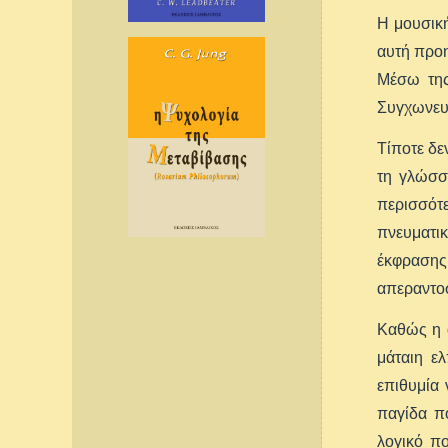
Η μουσική
αυτή προη
Μέσω της
Συγχωνευό
Τίποτε δε
τη γλώσσα
περισσότ
πνευματικ
έκφρασης
απεραντοσ
Καθώς η 
μάταιη ε
επιθυμία 
παγίδα πο
λογικό π