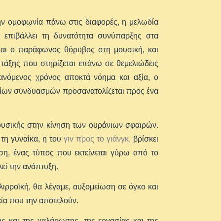
την ομοφωνία πάνω στις διαφορές, η μελωδία
α επιβάλλει τη δυνατότητα συνύπαρξης στα
 και ο παράφωνος θόρυβος στη μουσική, και
άξης που στηρίζεται επάνω σε θεμελιώδεις
ανόμενος χρόνος αποκτά νόημα και αξία, ο
χαίων συνδυασμών προσανατολίζεται προς ένα
 μουσικής στην κίνηση των ουράνιων σφαιρών.
τη γυναίκα, η του
γιv προς το γιάνγκ,
βρίσκει
ση, ένας τύπος που εκτείνεται γύρω από το
εί την ανάπτυξη.
λιρροϊκή, θα λέγαμε, αυξομείωση σε όγκο και
ία που την αποτελούν.
ς και της χαλάρωσης, της εργασίας και της