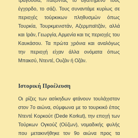
τραγούδια, παίζοντας το αγαπημένο τους
έγχορδο, το σάζι. Τους συναντάμε κυρίως σε
περιοχές τούρκικων πληθυσμών όπως
Τουρκία, Τουρκμενιστάν, Αζερμπαϊτζάν, αλλά
και Ιράν, Γεωργία, Αρμενία και τις περιοχές του
Καυκάσου. Τα πρώτα χρόνια και αναλόγως
την περιοχή είχαν άλλα ονόματα όπως
Μπακσύ, Ντεντέ, Ουζάν ή Οζάν.
Ιστορική Προέλευση
Οι ρίζες των ασίκηδων φτάνουν τουλάχιστον
στον 7ο αιώνα, σύμφωνα με το τουρκικό έπος
Ντεντέ Κορκούτ (Dede Korkut), την εποχή των
Τούρκων Ογκούζ (Ούζων), νομαδικής φυλής
που μετακινήθηκε τον 9ο αιώνα προς τα