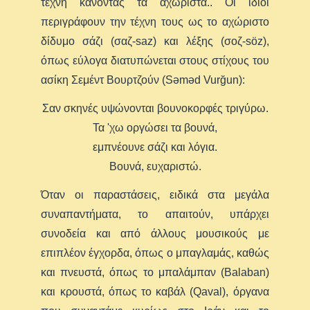
τέχνη κάνοντας τα αχώριστα.. Οι ίδιοι
περιγράφουν την τέχνη τους ως το αχώριστο
δίδυμο σάζι (σαζ-saz) και λέξης (σοζ-söz),
όπως εύλογα διατυπώνεται στους στίχους του
ασίκη Σεμέντ Βουρτζούν (Səməd Vurğun):
Σαν σκηνές υψώνονται βουνοκορφές τριγύρω.
Τα 'χω οργώσει τα βουνά,
εμπνέουνε σάζι και λόγια.
Βουνά, ευχαριστώ.
Όταν οι παραστάσεις, ειδικά στα μεγάλα
συναπαντήματα, το απαιτούν, υπάρχει
συνοδεία και από άλλους μουσικούς με
επιπλέον έγχορδα, όπως ο μπαγλαμάς, καθώς
και πνευστά, όπως το μπαλάμπαν (Βalaban)
και κρουστά, όπως το καβάλ (Qaval), όργανα