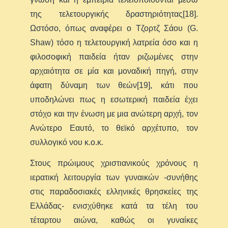
της τελετουργικής δραστηριότητας[18].
Ωστόσο, όπως αναφέρει ο Τζορτζ Σάου (G.
Shaw) τόσο η τελετουργική λατρεία όσο και η
φιλοσοφική παιδεία ήταν ριζωμένες στην
αρχαιότητα σε μία και μοναδική πηγή, στην
άφατη δύναμη των θεών[19], κάτι που
υποδηλώνει πως η εσωτερική παιδεία έχει
στόχο και την ένωση με μια ανώτερη αρχή, τον
Ανώτερο Εαυτό, το θεϊκό αρχέτυπο, τον
συλλογικό νου κ.ο.κ.
Στους πρώιμους χριστιανικούς χρόνους η
ιερατική λειτουργία των γυναικών -συνήθης
στις παραδοσιακές ελληνικές θρησκείες της
Ελλάδας- ενισχύθηκε κατά τα τέλη του
τέταρτου αιώνα, καθώς οι γυναίκες