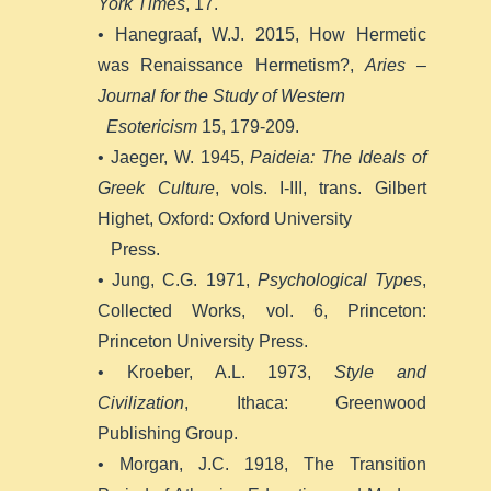
York Times
, 17.
• Hanegraaf, W.J. 2015, How Hermetic
was Renaissance Hermetism?,
Aries –
Journal for the Study of Western
Esotericism
15, 179-209.
• Jaeger, W. 1945,
Paideia: The Ideals of
Greek Culture
, vols. I-III, trans. Gilbert
Highet, Oxford: Oxford University
Press.
• Jung, C.G. 1971,
Psychological Types
,
Collected Works, vol. 6, Princeton:
Princeton University Press.
• Kroeber, A.L. 1973,
Style and
Civilization
, Ithaca: Greenwood
Publishing Group.
• Morgan, J.C. 1918, The Transition