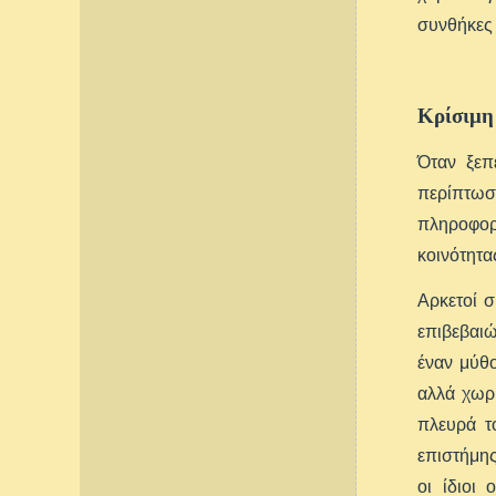
συνθήκες 
Κρίσιμη
Όταν ξεπ
περίπτωση
πληροφορί
κοινότητα
Αρκετοί 
επιβεβαιώ
έναν μύθο
αλλά χωρί
πλευρά τ
επιστήμης
οι ίδιοι