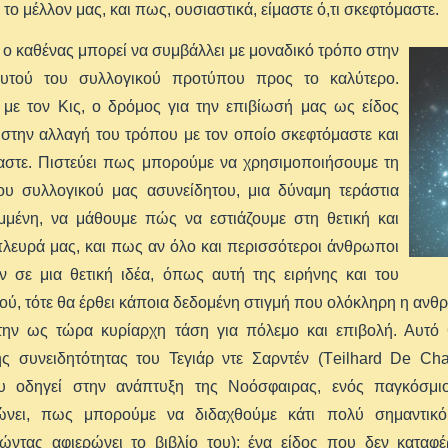
 το μέλλον μας, και πως, ουσιαστικά, είμαστε ό,τι σκεφτόμαστε.
ο καθένας μπορεί να συμβάλλει με μοναδικό τρόπο στην
υτού του συλλογικού προτύπου προς το καλύτερο.
με τον Kις, ο δρόμος για την επιβίωσή μας ως είδος
 στην αλλαγή του τρόπου με τον οποίο σκεφτόμαστε και
αστε. Πιστεύει πως μπορούμε να χρησιμοποιήσουμε τη
ου συλλογικού μας ασυνείδητου, μια δύναμη τεράστια
μμένη, να μάθουμε πώς να εστιάζουμε στη θετική και
πλευρά μας, και πως αν όλο και περισσότεροι άνθρωποι
ν σε μια θετική ιδέα, όπως αυτή της ειρήνης και του
ύ, τότε θα έρθει κάποια δεδομένη στιγμή που ολόκληρη η ανθ
την ως τώρα κυρίαρχη τάση για πόλεμο και επιβολή. Αυτό θυ
ής συνειδητότητας του Τεγιάρ ντε Σαρντέν (Τeilhard De Ch
υ οδηγεί στην ανάπτυξη της Νοόσφαιρας, ενός παγκόσμ
νει, πως μπορούμε να διδαχθούμε κάτι πολύ σημαντικό
γώντας αφιερώνει το βιβλίο του): ένα είδος που δεν καταφ