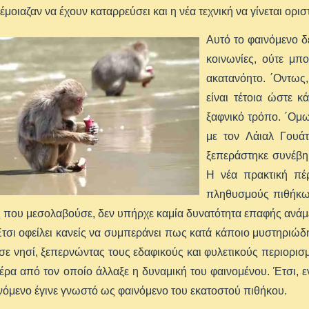
έμοιαζαν να έχουν καταρρεύσει και η νέα τεχνική να γίνεται ορι
Αυτό το φαινόμενο δ
κοινωνίες, ούτε μπ
ακατανόητο. ΄Οντως,
είναι τέτοια ώστε κ
ξαφνικό τρόπο. ΄Ομω
με τον Λάιαλ Γουάτ
ξεπεράστηκε συνέβη 
Η νέα πρακτική πέ
πληθυσμούς πιθήκων
που μεσολαβούσε, δεν υπήρχε καμία δυνατότητα επαφής ανάμε
τσι οφείλει κανείς να συμπεράνει πως κατά κάποιο μυστηριώ
σε νησί, ξεπερνώντας τους εδαφικούς και φυλετικούς περιορισ
ρα από τον οποίο άλλαξε η δυναμική του φαινομένου. Έτσι, ε
ινόμενο έγινε γνωστό ως φαινόμενο του εκατοστού πιθήκου.