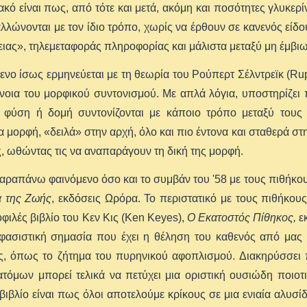
κό είναι πως, από τότε και μετά, ακόμη και ποσότητες γλυκερί
λλώνονται με τον ίδιο τρόπο, χωρίς να έρθουν σε κανενός είδου
ιας», τηλεμεταφοράς πληροφορίας και μάλιστα μεταξύ μη έμβιω
ενο ίσως ερμηνεύεται με τη θεωρία του Ρούπερτ Σέλντρεϊκ (Ru
ννοια του μορφικού συντονισμού. Με απλά λόγια, υποστηρίζει 
 φύση ή δομή συντονίζονται με κάποιο τρόπο μεταξύ τους 
α μορφή, «δειλά» στην αρχή, όλο και πιο έντονα και σταθερά στ
ς, ωθώντας τις να αναπαράγουν τη δική της μορφή.
αραπάνω φαινόμενο όσο και το συμβάν του '58 με τους πιθήκο
α της Ζωής
, εκδόσεις Ωρόρα. Το περιστατικό με τους πιθήκου
φιλές βιβλίο του Κεν Κις (Κen Keyes),
Ο Εκατοστός Πίθηκος,
εκ
φασιστική σημασία που έχει η θέληση του καθενός από μας 
ας, όπως το ζήτημα του πυρηνικού αφοπλισμού. Διακηρύσσει
τόμων μπορεί τελικά να πετύχει μια οριστική ουσιώδη ποιοτ
 βιβλίο είναι πως όλοι αποτελούμε κρίκους σε μια ενιαία αλυσ