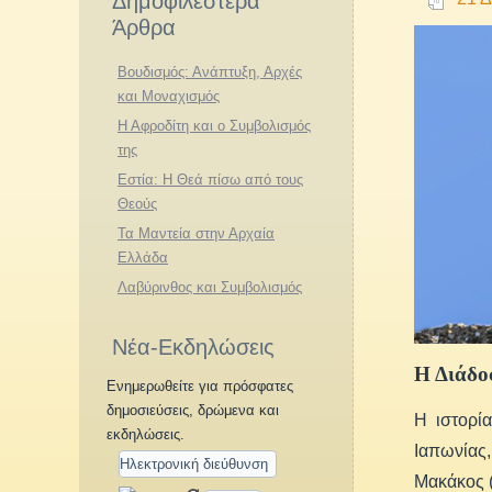
Δημοφιλέστερα
Άρθρα
Βουδισμός: Ανάπτυξη, Αρχές
και Μοναχισμός
Η Αφροδίτη και ο Συμβολισμός
της
Εστία: Η Θεά πίσω από τους
Θεούς
Τα Μαντεία στην Αρχαία
Ελλάδα
Λαβύρινθος και Συμβολισμός
Νέα-Εκδηλώσεις
Η Διάδο
Ενημερωθείτε για πρόσφατες
δημοσιεύσεις, δρώμενα και
Η ιστορί
εκδηλώσεις.
Ιαπωνίας,
Μακάκος (