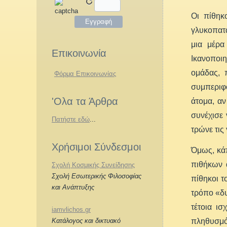
Οι πίθηκ
γλυκοπατά
μια μέρα
Επικοινωνία
Ικανοποιη
ομάδας, 
Φόρμα Επικοινωνίας
συμπεριφ
'Ολα τα Άρθρα
άτομα, αν
συνέχισε 
Πατήστε εδώ
...
τρώνε τις
Χρήσιμοι Σύνδεσμοι
Όμως, κάπ
πιθήκων 
Σχολή Κοσμικής Συνείδησης
Σχολή Εσωτερικής Φιλοσοφίας
πίθηκοι τ
και Ανάπτυξης
τρόπο «δυ
τέτοια ι
iamvlichos.gr
πληθυσμό
Κατάλογος και δικτυακό