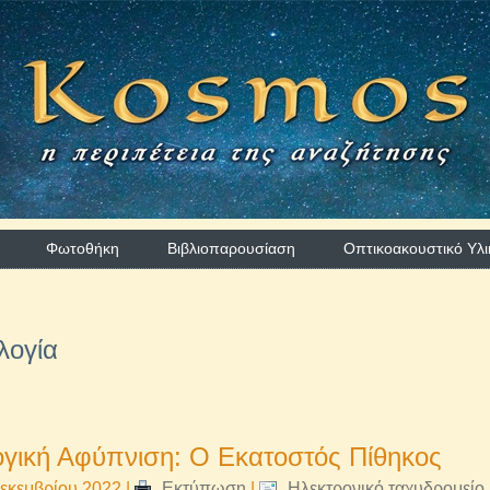
Φωτοθήκη
Βιβλιοπαρουσίαση
Οπτικοακουστικό Υλι
λογία
γική Αφύπνιση: Ο Εκατοστός Πίθηκος
εκεμβρίου 2022
|
Εκτύπωση
|
Ηλεκτρονικό ταχυδρομείο