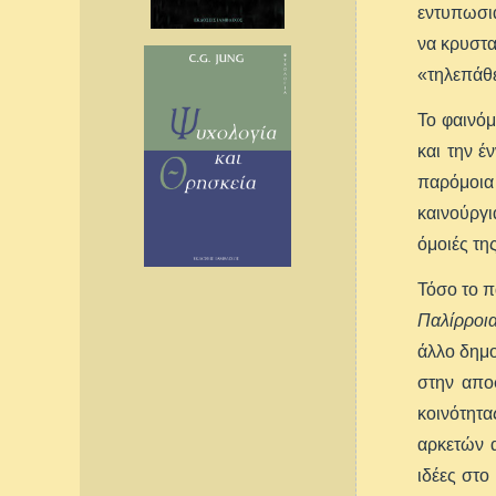
εντυπωσια
να κρυστα
«τηλεπάθε
Το φαινόμ
και την έ
παρόμοια
καινούργι
όμοιές τη
Τόσο το π
Παλίρροι
άλλο δημο
στην απο
κοινότητ
αρκετών α
ιδέες στο