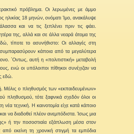
 πρακτικό πρόβλημα. Οι λερωμένες με άμμο
ς ηλικίας 18 μηνών, ονόματι Ίμο, ανακάλυψε
λασσα και να τις ξεπλένει πριν τις φάει.
ητέρα της, αλλά και σε άλλα νεαρά άτομα της
δώ, τίποτε το ασυνήθιστο: Οι αλλαγές στη
α συμπαρασύρουν κάποια από τα μεγαλύτερα
ονο. ΄Οντως, αυτή η «πολιτιστική» μεταβολή
τους, ενώ οι υπόλοιποι πίθηκοι συνέχιζαν να
ς εδώ.
γή. Μόλις ο πληθυσμός των «εκπαιδευμένων»
ού πληθυσμού, τότε ξαφνικά σχεδόν όλοι οι
 νέα τεχνική. Η καινοτομία είχε κατά κάποιο
και να διαδοθεί πλέον ανεμπόδιστα. Ίσως μια
ης» ή την ποσοστιαία εξάπλωση μέσα στον
από εκείνη τη χρονική στιγμή τα εμπόδια