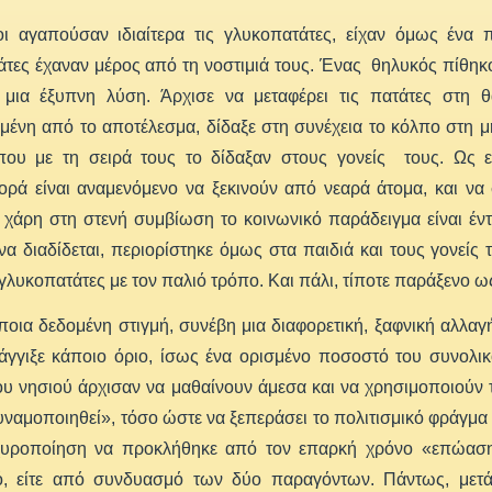
οι αγαπούσαν ιδιαίτερα τις γλυκοπατάτες, είχαν όμως ένα
τες έχαναν μέρος από τη νοστιμιά τους. Ένας θηλυκός πίθηκο
 μια έξυπνη λύση. Άρχισε να μεταφέρει τις πατάτες στη θά
μένη από το αποτέλεσμα, δίδαξε στη συνέχεια το κόλπο στη μ
που με τη σειρά τους το δίδαξαν στους γονείς τους. Ως ε
ορά είναι αναμενόμενο να ξεκινούν από νεαρά άτομα, και ν
 χάρη στη στενή συμβίωση το κοινωνικό παράδειγμα είναι έντ
να διαδίδεται, περιορίστηκε όμως στα παιδιά και τους γονείς 
 γλυκοπατάτες με τον παλιό τρόπο. Και πάλι, τίποτε παράξενο ω
οια δεδομένη στιγμή, συνέβη μια διαφορετική, ξαφνική αλλα
άγγιξε κάποιο όριο, ίσως ένα ορισμένο ποσοστό του συνολικ
ου νησιού άρχισαν να μαθαίνουν άμεσα και να χρησιμοποιούν τη
ναμοποιηθεί», τόσο ώστε να ξεπεράσει το πολιτισμικό φράγμα 
σχυροποίηση να προκλήθηκε από τον επαρκή χρόνο «επώασ
, είτε από συνδυασμό των δύο παραγόντων. Πάντως, μετά 