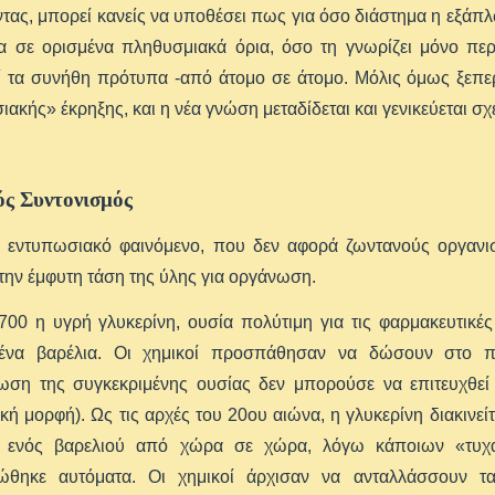
τας, μπορεί κανείς να υποθέσει πως για όσο διάστημα η εξά
σα σε ορισμένα πληθυσμιακά όρια, όσο τη γνωρίζει μόνο πε
 τα συνήθη πρότυπα -από άτομο σε άτομο. Μόλις όμως ξεπερα
ιακής» έκρηξης, και η νέα γνώση μεταδίδεται και γενικεύεται σ
ς Συντονισμός
 εντυπωσιακό φαινόμενο, που δεν αφορά ζωντανούς οργανισ
την έμφυτη τάση της ύλης για οργάνωση.
00 η υγρή γλυκερίνη, ουσία πολύτιμη για τις φαρμακευτικές 
ένα βαρέλια. Οι χημικοί προσπάθησαν να δώσουν στο 
ωση της συγκεκριμένης ουσίας δεν μπορούσε να επιτευχθεί (
κή μορφή). Ως τις αρχές του 20ου αιώνα, η γλυκερίνη διακινεί
 ενός βαρελιού από χώρα σε χώρα, λόγω κάποιων «τυχα
ώθηκε αυτόματα. Οι χημικοί άρχισαν να ανταλλάσσουν τα