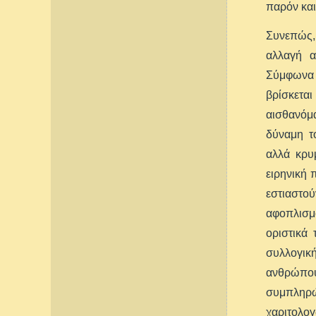
παρόν και
Συνεπώς, 
αλλαγή α
Σύμφωνα 
βρίσκεται
αισθανόμ
δύναμη τ
αλλά κρυ
ειρηνική 
εστιαστού
αφοπλισμο
οριστικά 
συλλογικ
ανθρώπο
συμπληρώ
χαριτολο