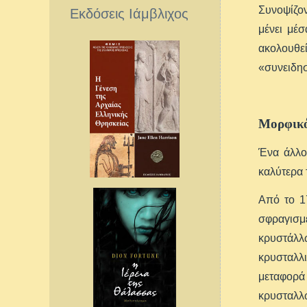
Συνοψίζον
Εκδόσεις Ιάμβλιχος
μένει μέ
ακολουθεί
«συνειδησ
Μορφικό
Ένα άλλο
καλύτερα 
Από το 17
σφραγισμ
κρυστάλλ
κρυσταλλι
μεταφορά
κρυσταλλ