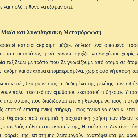
είναι πολύ πιθανό να εξαφανιστεί.
 Μάζα και Συνειδησιακή Μεταμόρφωση
εραστεί κάποια «κρίσιμη μάζα», δηλαδή ένα ορισμένο ποσ
- τότε αυτομάτως η νέα γνώση αρχίζει να διαχέεται, χωρίς 
α ταξιδεύει με τρόπο που δε γνωρίζουμε από άτομο σε άτομο
ς, ακόμη και σε άτομα απομακρυσμένα, χωρίς φυσική επαφή κα
σκεπτικιστές θεωρούν πως τα δεδομένα της μελέτης των πιθή
νουν πολύ πειστικά τον «μύθο του εκατοστού πιθήκου». Υποσ
, από αυτούς που διαδίδονται επειδή θέλουμε να τους πιστέψ
ς επαρκή επιστημονική στήριξη. Ίσως τελικά να είναι κι έτσ
ου θέματος: πού σταματά η αρχετυπική χρήση των ιδεών κα
, ευσεβούς πόθου και φαντασίωσης; Η απάντηση δεν είναι τόσ
 οι φορείς της επιστήμης λειτουργούν αναπόφευκτα με όρου