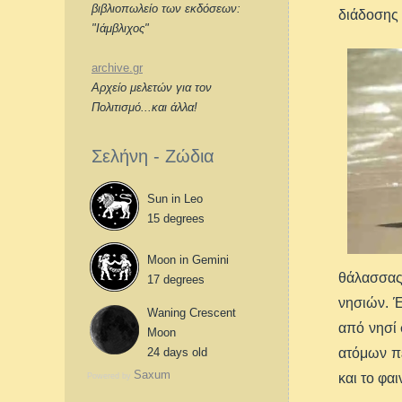
βιβλιοπωλείο των εκδόσεων:
διάδοσης 
"Ιάμβλιχος"
archive.gr
Αρχείο μελετών για τον
Πολιτισμό...και άλλα!
Σελήνη - Ζώδια
Sun in Leo
15 degrees
Moon in Gemini
θάλασσας 
17 degrees
νησιών. Έ
Waning Crescent
από νησί 
Moon
ατόμων πέ
24 days old
Saxum
και το φα
Powered by